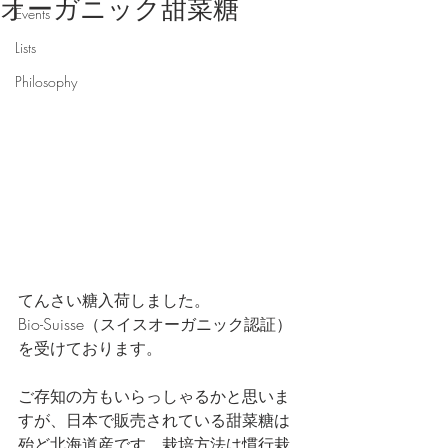
オーガニック甜菜糖
Events
Lists
Philosophy
てんさい糖入荷しました。
Bio-Suisse（スイスオーガニック認証）
を受けております。
ご存知の方もいらっしゃるかと思いま
すが、日本で販売されている甜菜糖は
殆ど北海道産です。栽培方法は慣行栽