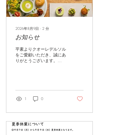
2026年8月9日
∙
2
分
お知らせ
平素よりクオーレデルソル
をご愛顧いただき、誠にあ
りがとうございます。
2026年８月８日（土）よ
り営業内容に一部変更がご
ざいます。ご確認の上で、
ご利用いただきますようお
願い申し上げます。 〘ラン
チ〙 ◉フルコース 要予約
1
0
（1週間前迄）４名様以上
7皿コース ◉シェフおすす
めランチコース 要予約（前
日迄） 5皿コース ◉パスタ
ランチセット（AorB） ご
予約優先（当日でも可能な
限り対応いたします） Aセ