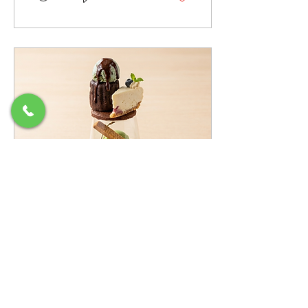
☑クレープ...
集まりや、ご友人、大切な
方とのランチにぜひご利用
ください。皆様のご予約・
ご来店を心よりお待ちして
おります。 ※振替休日とし
て8月18日、19日を臨時休
業とさせていただきます。
何卒ご了承ください。
2026年7月6日
∙
1
分
季節のパフェ
季節のパフェ 『チョコミン
トとあんみつ』 これからの
季節に向けて爽やかさを感