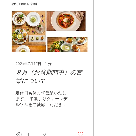
ット→前菜、パスタ、食後
ドリンク Bセット→パス
タ、食後ドリンク ◉パンプ
レートランチ 要予約（前日
迄） 前菜盛り合わせと自家
製酵母パンのワンプレート
※お子様パスタセットは無
くなります。 ※お子様も上
記ランチの何れかをお召し
上がりいただける方のみご
入店可と させていただきま
2026年7月15日
∙
1
分
す。 〘ディナー〙 申し訳
８月（お盆期間中）の営
ございません。 しばらくお
業について
休みとさせていただきま
す。 （現在、ご予約をいた
だいているお客様は承りま
定休日も休まず営業いたし
す） ※イベント等のディナ
ます。 平素よりクオーレデ
ー営業は継続してまいりま
ルソルをご愛顧いただき、
す。ぜひご利用をご検討く
誠にありがとうございま
ださい ませ。 〘カフ
す。 当店は、お盆期間中の
ェ〙 土日限定営業（ご予
8月8日（土）から17日
約不要） （14時半〜17
（月）まで毎日営業いたし
時） ☑パスタ ☑スイーツ
ます。 帰省中のご家族での
14
0