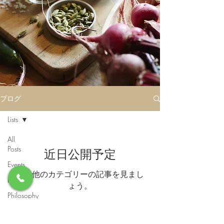
ブログ
Lists
All
Posts
近日公開予定
Events
その他のカテゴリーの記事を見まし
Lists
ょう。
Philosophy
©2023 by Thyme. Proudly created
with
Wix.com