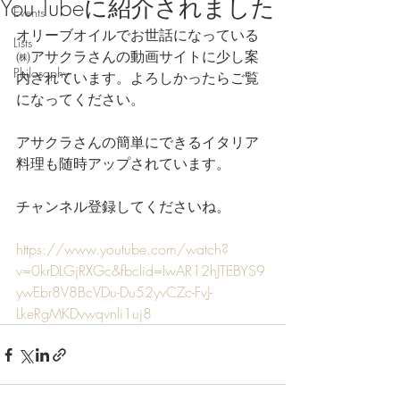
You Tubeに紹介されました
Events
オリーブオイルでお世話になっている
Lists
㈱アサクラさんの動画サイトに少し案
Philosophy
内されています。よろしかったらご覧
になってください。
アサクラさんの簡単にできるイタリア
料理も随時アップされています。
チャンネル登録してくださいね。
https://www.youtube.com/watch?
v=0krDLGjRXGc&fbclid=IwAR12hJTEBYS9
ywEbr8V8BcVDu-Du52yvCZc-FvJ-
LkeRgMKDvwqvnli1uj8