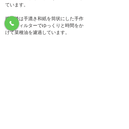
ています。
搾油後は手漉き和紙を筒状にした手作
りのフィルターでゆっくりと時間をか
けて菜種油を濾過しています。
もちろん原料の菜種も国産無農薬のも
のです。製造過程でも一切の薬品を添
加しない点もオルチョサンニータと一
緒ですね。
このように自然な方法なものが結局は
身体への負担もなく美味しく健康でい
られるということだと考えます。