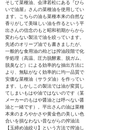
そして菜種油、会津若松にある『ひら
いで油屋』さんの菜種油を使用してい
ます。こちらの油も菜種本来の自然な
香りがして美味しい油を作るという平
出さんの信念のもと昭和初期からから
変わらない製法で油を絞っています。
先述のオリーブ油でも書きましたが、
一般的な食用油の殆どは搾油段階で化
学処理（高温、圧力脱酵素、脱ガム、
脱臭など）による効率的な抽出方法に
より、無駄がなく効率的に均一品質で
安価な菜種油（サラダ油）を作ってい
ます。しかしこの製法では油が変質し
てしまいもはや油ではないのです（某
メーカーのもはや醤油とは呼べない醤
油と一緒です）。平出さんの油は菜種
本来のまろやかさや黄金色の美しい色
合いを損なわない昔ながらの搾油法
【玉締め油絞り】という方法で搾油し