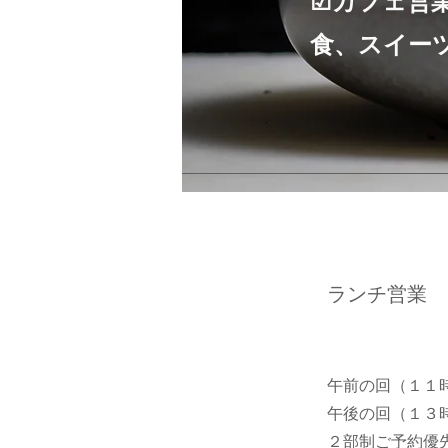
​☑カフェ
食、スイー
​ランチ営業
午前の回（１１
午後の回（１３
２部制ご予約優