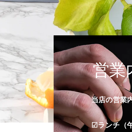
​営
当店の営業
☑ランチ（