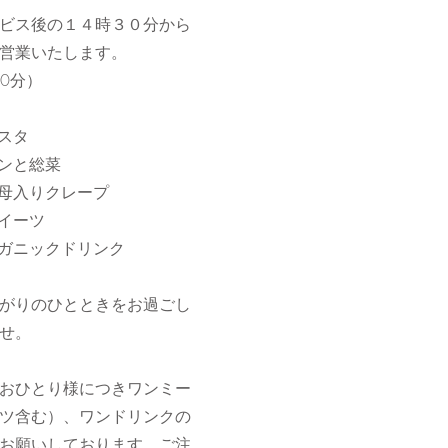
ビス後の１４時３０分から
営業いたします。
30分）
スタ
ンと総菜
母入りクレープ
イーツ
ガニックドリンク
下がりのひとときをお過ごし
せ。
はおひとり様につきワンミー
ツ含む）、ワンドリンクの
お願いしております。ご注