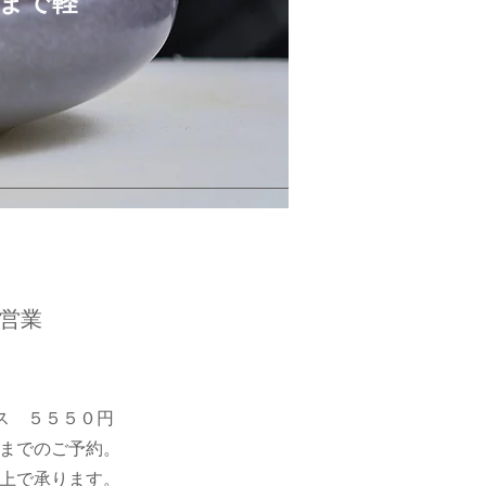
時まで軽
営業
ス ５５５０円
までのご予約。
上で承ります。