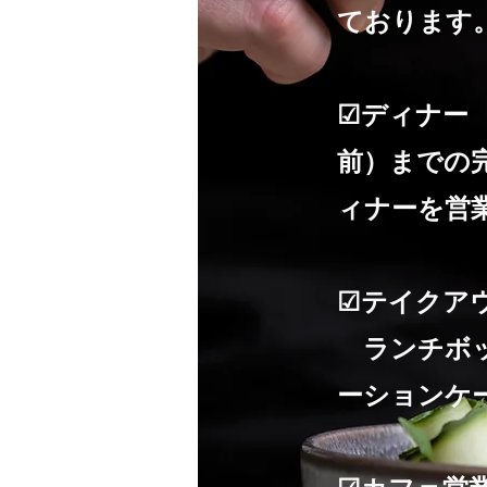
ております
☑ディナー
前）までの
ィナーを営
☑テイクア
ランチボッ
ーションケ