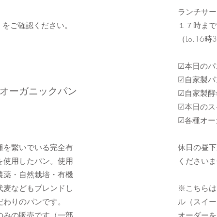
ランチサー
U」をご確認ください。
１７時まで
（Lo.16時
☑本日のパ
☑自家製パ
のオーガニックパン
☑自家製酵
☑本日のス
☑各種オー
種を繋いでいる完全有
​休日の昼
を使用したパン。使用
くださいま
農薬・自然栽培・有機
代麦などもブレンドし
​※こちら
だわりのパンです。
ル（スイー
のみの販売です（一部
オーダーを