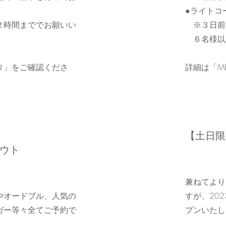
●ライトコ
２時間まででお願いい
※３日前
６名様以
Ｕ」をご確認くださ
​詳細は「
​【土日
アウト
兼ねてより
やオードブル、人気の
すが、20
ガー等々全てご予約で
プンいたし