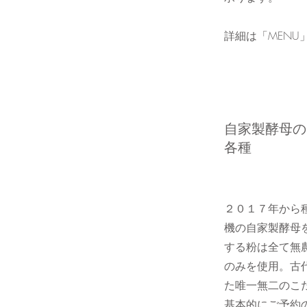
​詳細は「MEN
​自家製酵母
各種
２０１７年から
機の自家製酵母
する粉は全て無
のみを使用。古
た唯一無二のこ
基本的にご予約