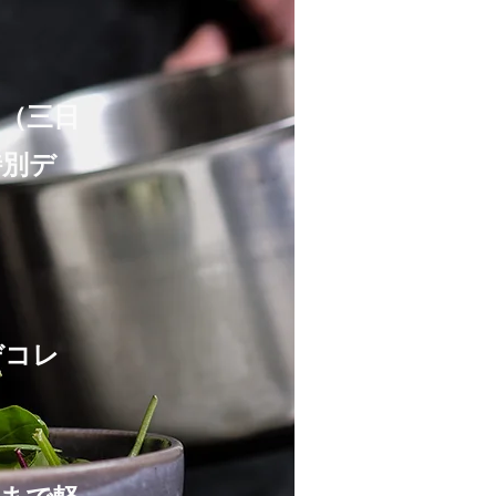
（三日
特別デ
デコレ