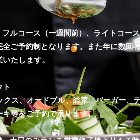
。
 フルコース（一週間前）、ライトコース
完全ご予約制となります。また年に数回
業いたします。
ウト
クス、オードブル、総菜、バーガー、
ーキ等をご予約で承ります。