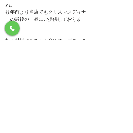
ね。
数年前より当店でもクリスマスディナ
ーの最後の一品にご提供しておりま
す。
扱う材料はもちろん全てオーガニック
です。シュトレンはそれ自体なんら難
しい
ことはございません。ただ下準備に数
か月かかり扱う材料が高価！！なので
す。
きっと天然酵母生活を満喫されている
生徒さんはシュトレンもご自身でと思
う
はずです。断然その方が愛おしく召し
上がれます！！