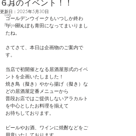
６月のイベント！！
Events
更新日：
2025年5月30日
Lists
ゴールデンウイークもいつしか終わ
Philosophy
り、田んぼも青田になってまいりまし
たね。
さてさて、本日は企画物のご案内で
す。
当店で初開催となる居酒屋形式のイベ
ントを企画いたしました！
焼き鳥（擬き）やから揚げ（擬き）な
どの居酒屋定番メニューから
普段お店ではご提供しないアラカルト
を中心としたお料理を揃えて
お待ちしております。
ビールやお酒、ワインに焼酎などをご
用意いたしております。