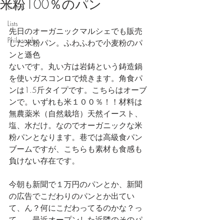
米粉100％のパン
Events
Lists
先日のオーガニックマルシェでも販売
Philosophy
した米粉パン。ふわふわで小麦粉のパ
ンと遜色
ないです。丸い方は岩鋳という鋳造鍋
を使いガスコンロで焼きます。角食パ
ンは1.5斤タイプです。こちらはオーブ
ンで。いずれも米１００％！！材料は
無農薬米（自然栽培）天然イースト、
塩、水だけ。なのでオーガニックな米
粉パンとなります。巷では高級食パン
ブームですが、こちらも素材も食感も
負けない存在です。
今朝も新聞で１万円のパンとか、新聞
の広告でこだわりのパンとか出てい
て、ん？何にこだわってるのかな？っ
て。。最近オープンした近隣のそのパ