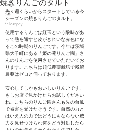
焼きりんごのタルト
Events
先々週くらいからスタートしている今
Lists
シーズンの焼きりんごのタルト。
Philosophy
使用するりんごは紅玉という酸味があ
って熱を通すと皮がきれいな赤色にな
るこの時期のりんごです。今年は茨城
県大子町にある「姫の滝りんご園」さ
んのりんごを使用させていただいてお
ります。こちらは超低農薬栽培で残留
農薬はゼロと伺っております。
安心してしかもおいしいりんごです。
もしお店で見かけたらお試しください
ね。こちらのりんご園さんも先の台風
で被害を受けたそうです。自然の力と
はいえ人の力ではどうにもならない威
力を見せつけられ何をどう対処したら
よいのか考えさせられたものでした。