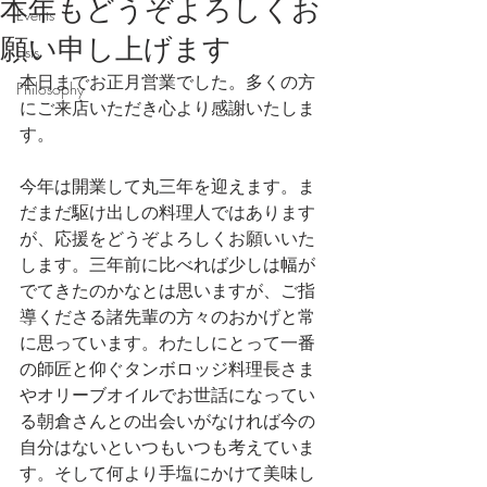
本年もどうぞよろしくお
Events
願い申し上げます
Lists
本日までお正月営業でした。多くの方
Philosophy
にご来店いただき心より感謝いたしま
す。
今年は開業して丸三年を迎えます。ま
だまだ駆け出しの料理人ではあります
が、応援をどうぞよろしくお願いいた
します。三年前に比べれば少しは幅が
でてきたのかなとは思いますが、ご指
導くださる諸先輩の方々のおかげと常
に思っています。わたしにとって一番
の師匠と仰ぐタンボロッジ料理長さま
やオリーブオイルでお世話になってい
る朝倉さんとの出会いがなければ今の
自分はないといつもいつも考えていま
す。そして何より手塩にかけて美味し