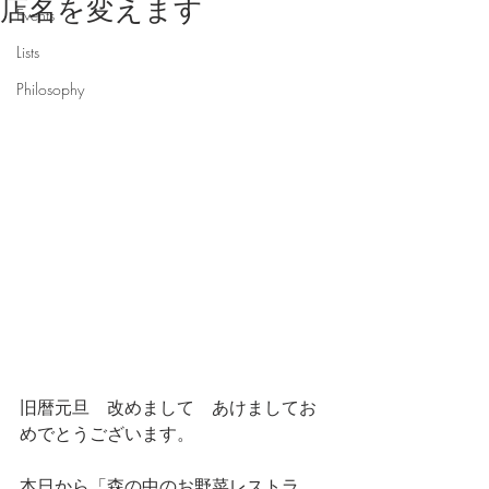
店名を変えます
Events
Lists
Philosophy
旧暦元旦　改めまして　あけましてお
めでとうございます。
本日から「森の中のお野菜レストラ