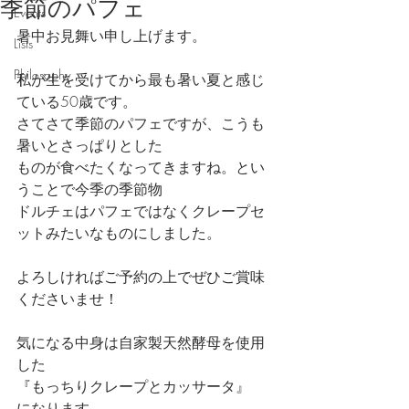
季節のパフェ
Events
暑中お見舞い申し上げます。
Lists
Philosophy
私が生を受けてから最も暑い夏と感じ
ている50歳です。
さてさて季節のパフェですが、こうも
暑いとさっぱりとした
ものが食べたくなってきますね。とい
うことで今季の季節物
ドルチェはパフェではなくクレープセ
ットみたいなものにしました。
よろしければご予約の上でぜひご賞味
くださいませ！
気になる中身は自家製天然酵母を使用
した
『もっちりクレープとカッサータ』
になります。