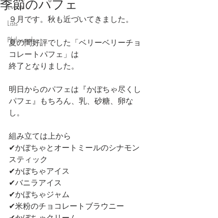
季節のパフェ
Events
９月です。秋も近づいてきました。
Lists
Philosophy
夏の間好評でした「ベリーベリーチョ
コレートパフェ」は
終了となりました。
明日からのパフェは『かぼちゃ尽くし
パフェ』もちろん、乳、砂糖、卵な
し。
組み立ては上から
✔かぼちゃとオートミールのシナモン
スティック
✔かぼちゃアイス
✔バニラアイス
✔かぼちゃジャム
✔米粉のチョコレートブラウニー
✔かぼちゃクリーム