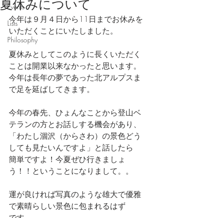
夏休みについて
Events
今年は９月４日から11日までお休みを
Lists
いただくことにいたしました。
Philosophy
夏休みとしてこのように長くいただく
ことは開業以来なかったと思います。
今年は長年の夢であった北アルプスま
で足を延ばしてきます。
今年の春先、ひょんなことから登山ベ
テランの方とお話しする機会があり、
「わたし涸沢（からさわ）の景色どう
しても見たいんですよ」と話したら
簡単ですよ！今夏ぜひ行きましょ
う！！ということになりまして。。
運が良ければ写真のような雄大で優雅
で素晴らしい景色に包まれるはず
です。