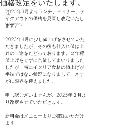
価格改定をいたします。
Events
2025年3月よりランチ、ディナー、テ
Lists
イクアウトの価格を見直し改定いたし
Philosophy
ます。
2023年4月に少し値上げをさせていた
だきましたが、その後も仕入れ値は上
昇の一途をたどっております。２年程
値上げをせずに営業してまいりました
したが、特にイタリア食材の値上げが
半端ではない状況になりまして、さす
がに限界を迎えました。
申し訳ございませんが、2025年３月よ
り改定させていただきます。
新料金はメニューよりご確認いただけ
ます。