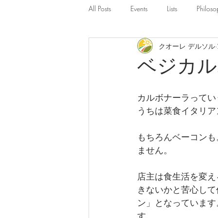
All Posts
Events
Lists
Philoso
クオーレ デルソル
ベジカル
カルボナーラってい
うちは菜食イタリア
もちろんベーコンも
ません。
店主は食生活を変え
きないかと苦心して
ン」となっています
す。