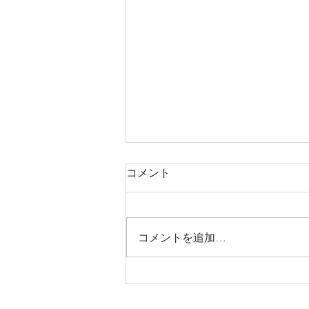
コメント
コメントを追加…
８月（お盆期間中）の営業に
ついて