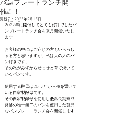
パンプレートランチ開
Events
催！！
Lists
更新日：
2025年2月15日
Philosophy
2022年に開催してとても好評でしたパ
ンプレートランチ会を来月開催いたし
ます！
お客様の中にはご存じの方もいらっし
ゃる方と思いますが、私は大の大のパ
ン好きです。
その私がみずからせっせと育て焼いて
いるパンです。
使用する酵母は2017年から種を繋いで
いる自家製酵母です。
その自家製酵母を使用し低温長期熟成
発酵の唯一無二のパンを使用した贅沢
なパンプレートランチ会を開催します