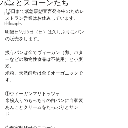
パンとスコーンたち
Events
15日まで緊急事態宣言発令中のためレ
Lists
ストラン営業はお休みしています。
Philosophy
明後日9月5日（日）は久しぶりにパン
の販売をします。
扱うパンは全てヴィーガン（卵、バタ
ーなどの動物性食品は不使用）と小麦
粉、
米粉、天然酵母は全てオーガニックで
す。
①ヴィーガンマリトッツォ
米粉入りのもっちりの白パンに自家製
あんことクリームをたっぷりとサン
ド！
②自家製酵母のスコーン