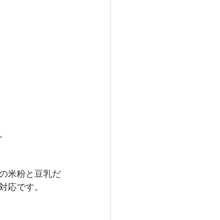
。
の米粉と豆乳だ
応です。  