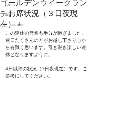
ゴールデンウイークラン
Events
チお席状況（３日夜現
Lists
在）
Philosophy
この連休の営業も半分が過ぎました。
連日たくさんの方がお越し下さり心か
ら有難く思います。引き継き楽しい連
休となりますように。
4日以降の状況（3日夜現在）です。ご
参考にしてください。