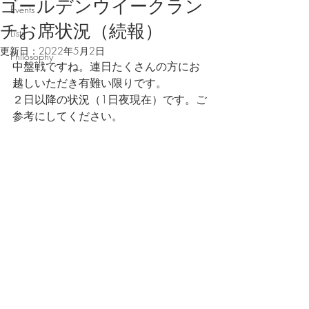
ゴールデンウイークラン
Events
チお席状況（続報）
Lists
更新日：
2022年5月2日
Philosophy
中盤戦ですね。連日たくさんの方にお
越しいただき有難い限りです。
２日以降の状況（1日夜現在）です。ご
参考にしてください。