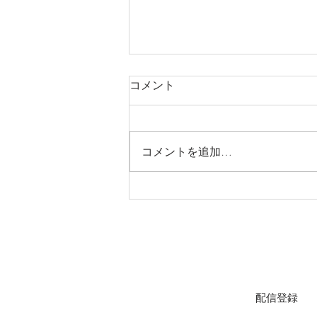
コメント
コメントを追加…
８月（お盆期間中）の営業に
ついて
Join our mailing list for updates, event
配信登録