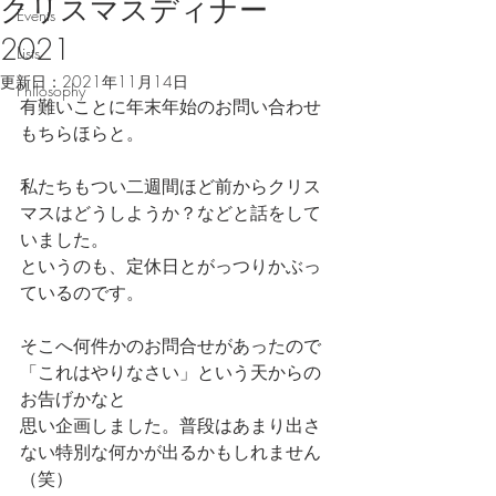
クリスマスディナー
Events
2021
Lists
更新日：
2021年11月14日
Philosophy
有難いことに年末年始のお問い合わせ
もちらほらと。
私たちもつい二週間ほど前からクリス
マスはどうしようか？などと話をして
いました。
というのも、定休日とがっつりかぶっ
ているのです。
そこへ何件かのお問合せがあったので
「これはやりなさい」という天からの
お告げかなと
思い企画しました。普段はあまり出さ
ない特別な何かが出るかもしれません
（笑）