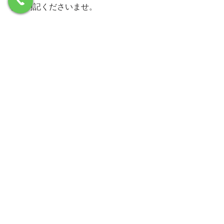
をご明記くださいませ。
※7日前よりキャンセル料金が
発生します。
３月２２日（日）以降2500円
３月２５日（水）以降3500円
３月２７日（金）より全額