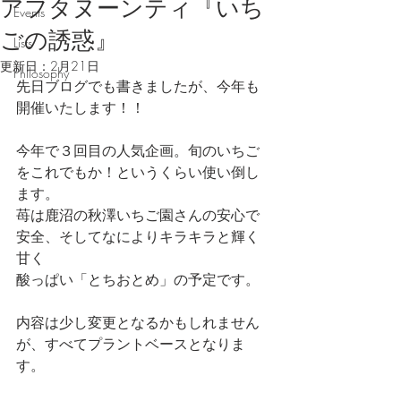
アフタヌーンティ『いち
Events
ごの誘惑』
Lists
更新日：
2月21日
Philosophy
先日ブログでも書きましたが、今年も
開催いたします！！
今年で３回目の人気企画。旬のいちご
をこれでもか！というくらい使い倒し
ます。
苺は鹿沼の秋澤いちご園さんの安心で
安全、そしてなによりキラキラと輝く
甘く
酸っぱい「とちおとめ」の予定です。
内容は少し変更となるかもしれません
が、すべてプラントベースとなりま
す。