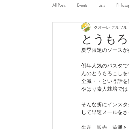
All Posts
Events
Lists
Philoso
クオーレ デルソル
とうもろ
夏季限定のソースが
例年人気のパスタで
んのとうもろこしを
全滅・・という話を
やはり素人栽培では
そんな折にインスタ
して早速メールをさ
生産、販売、流通と