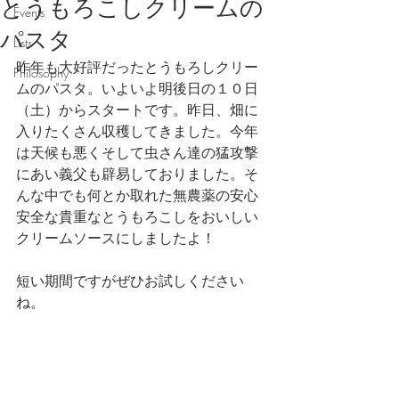
とうもろこしクリームの
Events
パスタ
Lists
昨年も大好評だったとうもろしクリー
Philosophy
ムのパスタ。いよいよ明後日の１０日
（土）からスタートです。昨日、畑に
入りたくさん収穫してきました。今年
は天候も悪くそして虫さん達の猛攻撃
にあい義父も辟易しておりました。そ
んな中でも何とか取れた無農薬の安心
安全な貴重なとうもろこしをおいしい
クリームソースにしましたよ！
短い期間ですがぜひお試しください
ね。