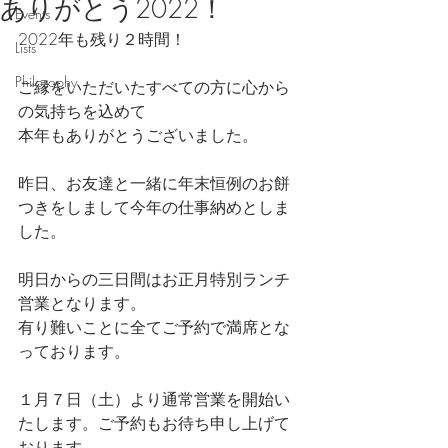
ありがとう2022！
Events
2022年も残り２時間！
Lists
Philosophy
ご縁をいただいたすべての方に心から
の気持ちを込めて
本年もありがとうございました。
昨日、お友達と一緒に年末恒例のお餅
つきをしまして今年の仕事納めとしま
した。
明日からの三日間はお正月特別ランチ
営業となります。
有り難いことに全てご予約で満席とな
っております。
１月７日（土）より通常営業を開始い
たします。ご予約もお待ち申し上げて
おります。