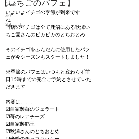
【いちごのパフェ】
Events
いよいよイチゴの季節が到来です
Lists
ね！！
Philosophy
当店のイチゴは全て鹿沼にある秋澤い
ちご園さんのピカピカのとちおとめ
そのイチゴをふんだんに使用した
パフ
ェが今シーズンもスタートしました！
※季節のパフェはいつもと変わらず前
日15時までの完全ご予約とさせていた
だきます。
内容は。。。
☑自家製苺のジェラート
☑苺のレアチーズ
☑自家製餡玉
☑秋澤さんのとちおとめ
☑米粉のチョコクッキー