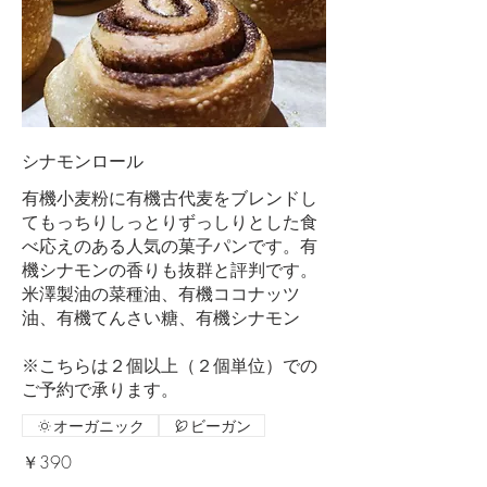
シナモンロール
有機小麦粉に有機古代麦をブレンドし
てもっちりしっとりずっしりとした食
べ応えのある人気の菓子パンです。有
機シナモンの香りも抜群と評判です。
米澤製油の菜種油、有機ココナッツ
油、有機てんさい糖、有機シナモン
※こちらは２個以上（２個単位）での
ご予約で承ります。
オーガニック
ビーガン
￥390