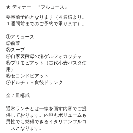
★ ディナー 『フルコース』
要事前予約となります（４名様より。
１週間前までのご予約で承ります）。
①アミューズ
②前菜
③スープ
④自家製酵母の湯ゲルフォカッチャ
⑤プリモピアット（古代小麦パスタ使
用）
⑥セコンドピアット
⑦ドルチェ＋食後ドリンク
全７皿構成
通常ランチとは一線を画す内容でご提
供しております。内容もボリュームも
男性でも納得できるイタリアンフルコ
ースとなります。