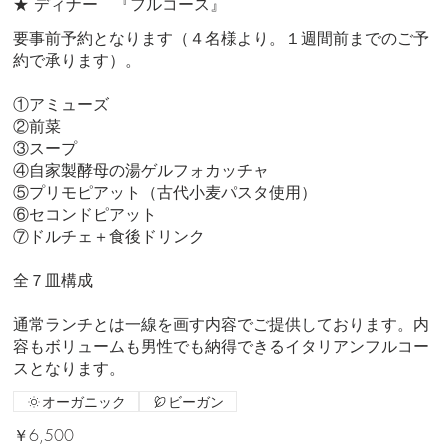
★ ディナー 『フルコース』
要事前予約となります（４名様より。１週間前までのご予
約で承ります）。
①アミューズ
②前菜
③スープ
④自家製酵母の湯ゲルフォカッチャ
⑤プリモピアット（古代小麦パスタ使用）
⑥セコンドピアット
⑦ドルチェ＋食後ドリンク
全７皿構成
通常ランチとは一線を画す内容でご提供しております。内
容もボリュームも男性でも納得できるイタリアンフルコー
スとなります。
オーガニック
ビーガン
￥6,500